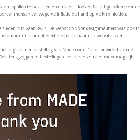
om spullen te bestellen en nu is het doek definitief gevallen voor d
 doordat mensen vanwege de inflatie de hand op de knip hielden.
eelsleden hun baan kwijt. De webshop voor designmeubels was ook in
Amsterdam. Concurrent Next neemt de naam en website over.
wachting van een bestelling van Made.com. De onlinewinkel zou de
Geld terugkrijgen of bestellingen annuleren zou niet meer mogelijk