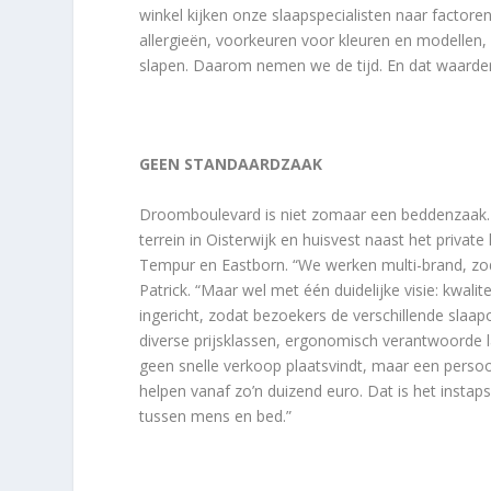
winkel kijken onze slaapspecialisten naar factore
allergieën, voorkeuren voor kleuren en modellen,
slapen. Daarom nemen we de tijd. En dat waarder
GEEN STANDAARDZAAK
Droomboulevard is niet zomaar een beddenzaak. 
terrein in Oisterwijk en huisvest naast het priv
Tempur en Eastborn. “We werken multi-brand, zod
Patrick. “Maar wel met één duidelijke visie: kwalit
ingericht, zodat bezoekers de verschillende slaapo
diverse prijsklassen, ergonomisch verantwoorde l
geen snelle verkoop plaatsvindt, maar een persoon
helpen vanaf zo’n duizend euro. Dat is het insta
tussen mens en bed.”