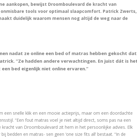
line aankopen, bewijst Droomboulevard de kracht van
s onmisbare tools voor optimaal slaapcomfort. Patrick Zwerts,
maakt duidelijk waarom mensen nog altijd de weg naar de
nnen nadat ze online een bed of matras hebben gekocht dat
 Patrick. “Ze hadden andere verwachtingen. En juist dát is he
 een bed eigenlijk niet online ervaren.”
 om een snelle klik en een mooie actieprijs, maar om een doordachte
nsstijl. “Een fout matras voel je niet altijd direct, soms pas na een
kracht van Droomboulevard zit hem in het persoonlijke advies. Elk
bij bedden en matras- sen geen ‘one size fits all’ bestaat. “In de