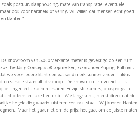
n zoals postuur, slaaphouding, mate van transpiratie, eventuele
 maar ook voor hardheid of vering. Wij willen dat mensen echt goed
en klanten.”
De showroom van 5.000 vierkante meter is gevestigd op een ruim
ate label Bedding Concepts 50 topmerken, waaronder Auping, Pullman,
at we voor iedere klant een passend merk kunnen vinden,” aldus
eit en service staan altijd voorop.” De showroom is overzichtelijk
plossingen echt kunnen ervaren. Er zijn stijlkamers, boxsprings in
attenbodems en luxe bedtextiel. Wie langskomt, merkt direct dat hier
lijke begeleiding waarin luisteren centraal staat. “Wij kunnen klanten
psegment. Maar het gaat niet om de prijs; het gaat om de juiste match