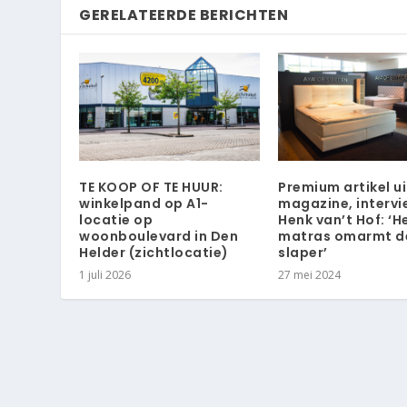
GERELATEERDE BERICHTEN
TE KOOP OF TE HUUR:
Premium artikel ui
winkelpand op A1-
magazine, interv
locatie op
Henk van’t Hof: ‘H
woonboulevard in Den
matras omarmt d
Helder (zichtlocatie)
slaper’
1 juli 2026
27 mei 2024