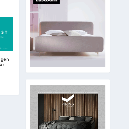
ngen
ar