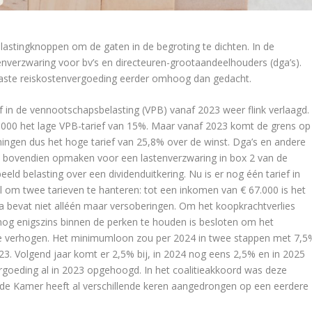
elastingknoppen om de gaten in de begroting te dichten. In de
enverzwaring voor bv’s en directeuren-grootaandeelhouders (dga’s).
laste reiskostenvergoeding eerder omhoog dan gedacht.
ef in de vennootschapsbelasting (VPB) vanaf 2023 weer flink verlaagd.
395.000 het lage VPB-tarief van 15%. Maar vanaf 2023 komt de grens op
ingen dus het hoge tarief van 25,8% over de winst. Dga’s en andere
h bovendien opmaken voor een lastenverzwaring in box 2 van de
eeld belasting over een dividenduitkering. Nu is er nog één tarief in
l om twee tarieven te hanteren: tot een inkomen van € 67.000 is het
 bevat niet alléén maar versoberingen. Om het koopkrachtverlies
nog enigszins binnen de perken te houden is besloten om het
te verhogen. Het minimumloon zou per 2024 in twee stappen met 7,5
3. Volgend jaar komt er 2,5% bij, in 2024 nog eens 2,5% en in 2025
goeding al in 2023 opgehoogd. In het coalitieakkoord was deze
e Kamer heeft al verschillende keren aangedrongen op een eerdere