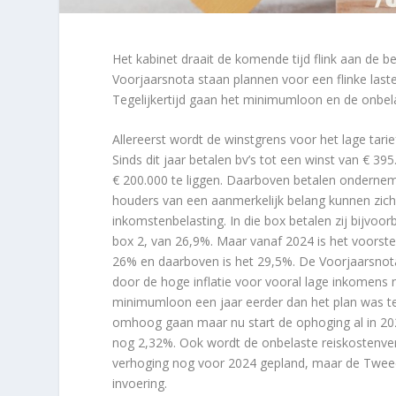
Het kabinet draait de komende tijd flink aan de b
Voorjaarsnota staan plannen voor een flinke last
Tegelijkertijd gaan het minimumloon en de onbe
Allereerst wordt de winstgrens voor het lage tari
Sinds dit jaar betalen bv’s tot een winst van € 
€ 200.000 te liggen. Daarboven betalen ondernem
houders van een aanmerkelijk belang kunnen zic
inkomstenbelasting. In die box betalen zij bijvoorb
box 2, van 26,9%. Maar vanaf 2024 is het voorste
26% en daarboven is het 29,5%. De Voorjaarsnota
door de hoge inflatie voor vooral lage inkomens 
minimumloon een jaar eerder dan het plan was 
omhoog gaan maar nu start de ophoging al in 202
nog 2,32%. Ook wordt de onbelaste reiskostenver
verhoging nog voor 2024 gepland, maar de Tweed
invoering.