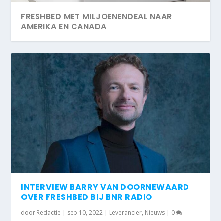
FRESHBED MET MILJOENENDEAL NAAR
AMERIKA EN CANADA
INTERVIEW BARRY VAN DOORNEWAARD
OVER FRESHBED BIJ BNR RADIO
door
Redactie
|
sep 10, 2022
|
Leverancier
,
Nieuws
|
0