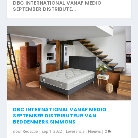
DBC INTERNATIONAL VANAF MEDIO
SEPTEMBER DISTRIBUTE...
EERSTE ADOVA BRANDSTORE BIJ DE
BOXSPRINGSPECIALIST
DBC INTERNATIONAL VANAF MEDIO
SEPTEMBER DISTRIBUTEUR VAN
BEDDENMERK SIMMONS
door
Redactie
|
sep 1, 2022
|
Leverancier
,
Nieuws
|
0