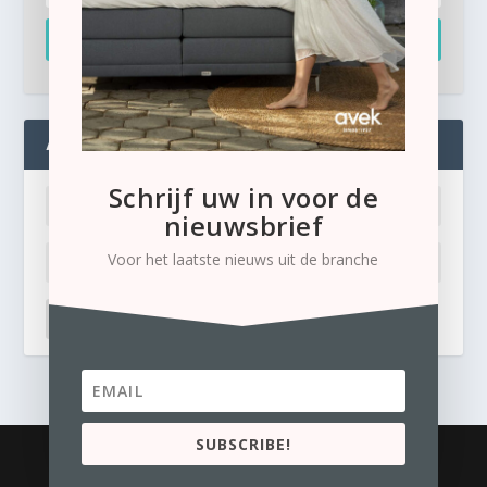
Inschrijven
ADMIN
Schrijf uw in voor de
nieuwsbrief
Voor het laatste nieuws uit de branche
LOG IN
Ik ben mijn wachtwoord kwijt
SUBSCRIBE!
© 2026
Business Content Media
contact
Privacyverklaring