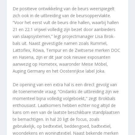
De positieve ontwikkeling van de beurs weerspiegelt
zich ook in de uitbreiding van de beursoppervlakte.
“Voor het eerst vult de beurs drie hallen, waarbij hallen
21 en 22.1 vrijwel volledig zijn bezet door aanbieders
van slaapsystemen,” legt projectmanager Lisa Brok-
bals uit. Naast gevestigde namen zoals Rummel,
Lattoflex, Röwa, Tempur en de Zwitserse merken DOC
en Hasena, zijn er dit jaar ook nieuwe exposanten
aanwezig op Hometex, waaronder Meise Möbel,
Auping Germany en het Oostenrijkse label Joka.
De opening van een extra hal is een direct gevolg van
de toenemende vraag. “Ondanks de uitbreiding zijn we
momenteel bijna volledig volgeboekt,” zegt Brokbals
enthousiast. Laatkomers hebben echter nog altijd de
kans om een van de laatste beschikbare standplaatsen
te bemachtigen. In hal 20 ligt de focus, zoals
gebruikelijk, op bedtextiel, beddengoed, badtextiel,
woondekens en woningtextiel. Naast bekende merken