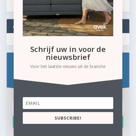
ABONNEREN
Schrijf uw in voor de
nieuwsbrief
Blijf op de hoogte!
Voor het laatste nieuws uit de branche
Schrijf u hier in voor de gratis e-newsletter.
SUBSCRIBE!
Inschrijven