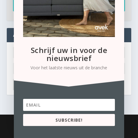
Inschrijven
ADMIN
Schrijf uw in voor de
nieuwsbrief
Voor het laatste nieuws uit de branche
LOG IN
Ik ben mijn wachtwoord kwijt
SUBSCRIBE!
© 2026
Business Content Media
contact
Privacyverklaring