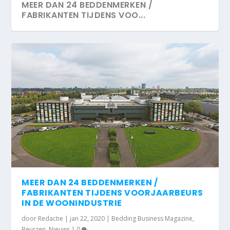
MEER DAN 24 BEDDENMERKEN /
FABRIKANTEN TIJDENS VOO...
MEER DAN 24 BEDDENMERKEN /
FABRIKANTEN TIJDENS VOORJAARBEURS
IN DE WOONINDUSTRIE
door
Redactie
|
jan 22, 2020
|
Bedding Business Magazine
,
Beurzen
,
Nieuws
|
0