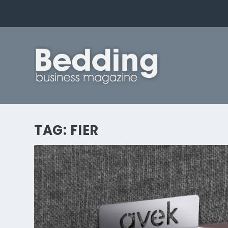
TAG:
FIER