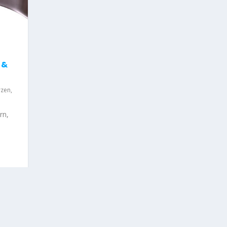
 &
rzen
,
rn,