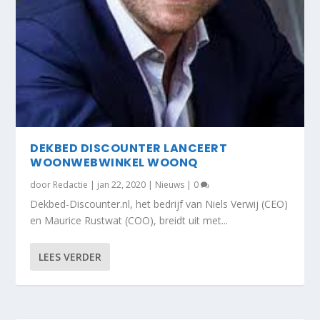
DEKBED DISCOUNTER LANCEERT
WOONWEBWINKEL WOONQ
door
Redactie
|
jan 22, 2020
|
Nieuws
|
0
Dekbed-Discounter.nl, het bedrijf van Niels Verwij (CEO)
en Maurice Rustwat (COO), breidt uit met...
LEES VERDER