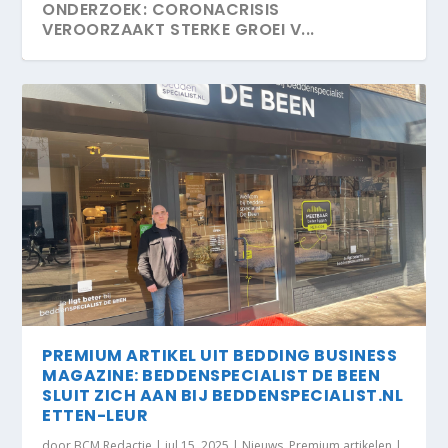
ONDERZOEK: CORONACRISIS
VEROORZAAKT STERKE GROEI V...
PREMIUM ARTIKEL UIT BEDDING BUSINESS
MAGAZINE: BEDDENSPECIALIST DE BEEN
SLUIT ZICH AAN BIJ BEDDENSPECIALIST.NL
ETTEN-LEUR
door
BCM Redactie
|
jul 15, 2025
|
Nieuws
,
Premium artikelen
|