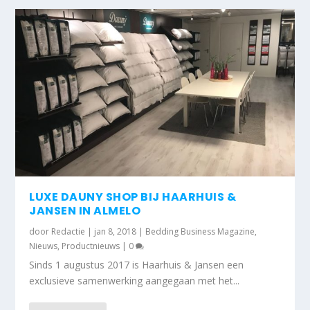
LUXE DAUNY SHOP BIJ HAARHUIS &
JANSEN IN ALMELO
door
Redactie
|
jan 8, 2018
|
Bedding Business Magazine
,
Nieuws
,
Productnieuws
|
0
Sinds 1 augustus 2017 is Haarhuis & Jansen een
exclusieve samenwerking aangegaan met het...