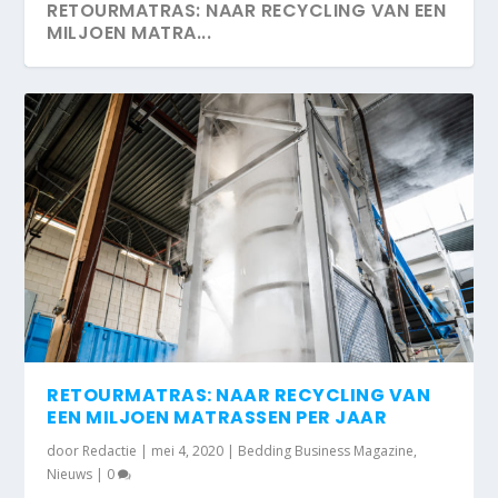
RETOURMATRAS: NAAR RECYCLING VAN EEN
MILJOEN MATRA...
RETOURMATRAS: NAAR RECYCLING VAN
EEN MILJOEN MATRASSEN PER JAAR
door
Redactie
|
mei 4, 2020
|
Bedding Business Magazine
,
Nieuws
|
0