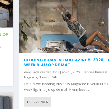
D OP
s
|
0
BEDDING BUSINESS MAGAZINE 5-2020 – 
WEEK BIJ U OP DE MAT
door
Linda van den Brink
|
nov 16, 2020
|
Bedding Business
Magazine
,
Nieuws
|
0
De nieuwe Bedding Business Magazine is verstuurd! 
week ligt hij bij u op de mat. Hierin leest...
LEES VERDER