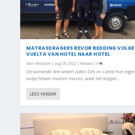
MATRASDRAGERS REVOR BEDDING VOLG
VUELTA VAN HOTEL NAAR HOTEL
door
Redactie
|
aug 29, 2022
|
Nieuws
|
0
De komende drie weken zullen Dirk en Carine hun eige
bedje helaas moeten missen, want het koppel...
REVOR BEDDING INNOVEERT MET ANTI
LEES VERDER
Geplaatst door
Redactie
|
mei 12, 2020
|
Nieuws
,
Productnieu