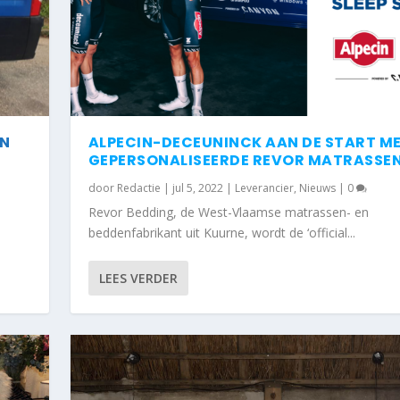
EN
ALPECIN-DECEUNINCK AAN DE START M
GEPERSONALISEERDE REVOR MATRASSE
door
Redactie
|
jul 5, 2022
|
Leverancier
,
Nieuws
|
0
n
Revor Bedding, de West-Vlaamse matrassen- en
beddenfabrikant uit Kuurne, wordt de ‘official...
BACTERIËLE EN VIRU...
LEES VERDER
ws
|
0