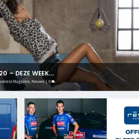
0 – DEZE WEEK...
usiness Magazine
,
Nieuws
|
0