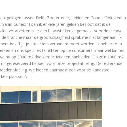
ntraal gelegen tussen Delft, Zoetermeer, Leiden en Gouda. Ook steden
 Sahin Günes: “Toen ik enkele jaren gelden besloot dat ik de
r wilde voortzetten is er een bewuste keuze gemaakt voor de nieuwe
 de branche maar de grootschaligheid sprak me niet langer aan. Ik
ent besef je je dat er iets veranderd moet worden. Ik heb er toen
erken en ons specifiek te richten op de consument maar wel binnen
e nu op 3000 m2 drie kernactiviteiten aanbieden. Op zo’n 1000 m2
 m2 gereserveerd hebben voor onze projectafdeling. De resterende
 beddenafdeling. We bieden daarnaast een voor de Randstad
arkeerplaatsen”.