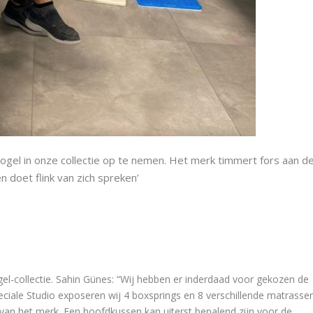
gel in onze collectie op te nemen. Het merk timmert fors aan d
n doet flink van zich spreken’
el-collectie. Sahin Günes: “Wij hebben er inderdaad voor gekozen de
eciale Studio exposeren wij 4 boxsprings en 8 verschillende matrassen
van het merk. Een hoofdkussen kan uiterst bepalend zijn voor de