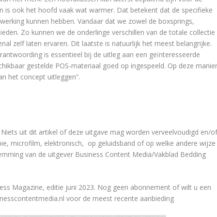
en is ook het hoofd vaak wat warmer. Dat betekent dat de specifieke
 werking kunnen hebben. Vandaar dat we zowel de boxsprings,
eden. Zo kunnen we de onderlinge verschillen van de totale collectie
 zelf laten ervaren. Dit laatste is natuurlijk het meest belangrijke.
ntwoording is essentieel bij de uitleg aan een geïnteresseerde
eschikbaar gestelde POS-materiaal goed op ingespeeld. Op deze manie
an het concept uitleggen”.
ets uit dit artikel of deze uitgave mag worden verveelvoudigd en/o
e, microfilm, elektronisch, op geluidsband of op welke andere wijze
stemming van de uitgever Business Content Media/Vakblad Bedding
ess Magazine, editie juni 2023. Nog geen abonnement of wilt u een
nesscontentmedia.nl voor de meest recente aanbieding