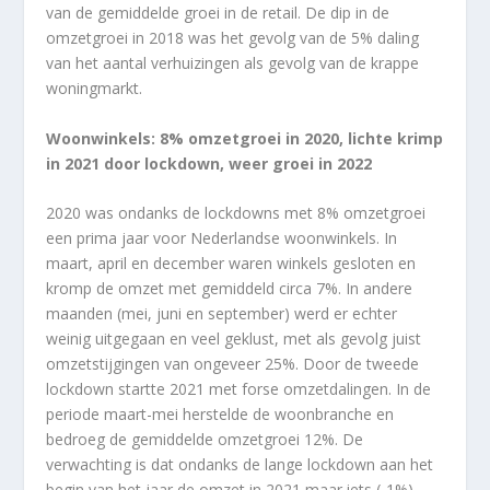
van de gemiddelde groei in de retail. De dip in de
omzetgroei in 2018 was het gevolg van de 5% daling
van het aantal verhuizingen als gevolg van de krappe
woningmarkt.
Woonwinkels: 8% omzetgroei in 2020, lichte krimp
in 2021 door lockdown, weer groei in 2022
2020 was ondanks de lockdowns met 8% omzetgroei
een prima jaar voor Nederlandse woonwinkels. In
maart, april en december waren winkels gesloten en
kromp de omzet met gemiddeld circa 7%. In andere
maanden (mei, juni en september) werd er echter
weinig uitgegaan en veel geklust, met als gevolg juist
omzetstijgingen van ongeveer 25%. Door de tweede
lockdown startte 2021 met forse omzetdalingen. In de
periode maart-mei herstelde de woonbranche en
bedroeg de gemiddelde omzetgroei 12%. De
verwachting is dat ondanks de lange lockdown aan het
begin van het jaar de omzet in 2021 maar iets (-1%)