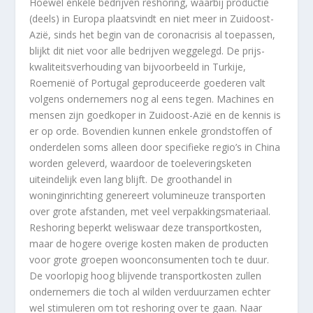
Hoewel enkele bedrijven reshoring, waarbij productie
(deels) in Europa plaatsvindt en niet meer in Zuidoost-
Azië, sinds het begin van de coronacrisis al toepassen,
blijkt dit niet voor alle bedrijven weggelegd. De prijs-
kwaliteitsverhouding van bijvoorbeeld in Turkije,
Roemenië of Portugal geproduceerde goederen valt
volgens ondernemers nog al eens tegen. Machines en
mensen zijn goedkoper in Zuidoost-Azië en de kennis is
er op orde. Bovendien kunnen enkele grondstoffen of
onderdelen soms alleen door specifieke regio’s in China
worden geleverd, waardoor de toeleveringsketen
uiteindelijk even lang blijft. De groothandel in
woninginrichting genereert volumineuze transporten
over grote afstanden, met veel verpakkingsmateriaal.
Reshoring beperkt weliswaar deze transportkosten,
maar de hogere overige kosten maken de producten
voor grote groepen woonconsumenten toch te duur.
De voorlopig hoog blijvende transportkosten zullen
ondernemers die toch al wilden verduurzamen echter
wel stimuleren om tot reshoring over te gaan. Naar