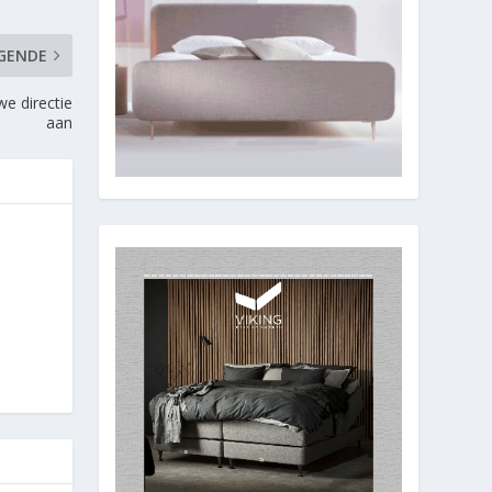
GENDE
we directie
aan