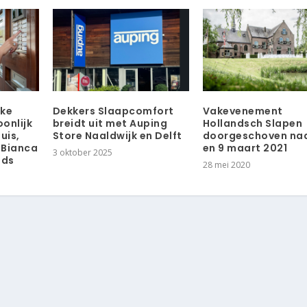
eke
Dekkers Slaapcomfort
Vakevenement
onlijk
breidt uit met Auping
Hollandsch Slapen
uis,
Store Naaldwijk en Delft
doorgeschoven naar
 Bianca
en 9 maart 2021
3 oktober 2025
nds
28 mei 2020