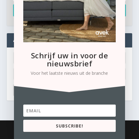
Inschrijven
ADMIN
Schrijf uw in voor de
nieuwsbrief
Voor het laatste nieuws uit de branche
LOG IN
Ik ben mijn wachtwoord kwijt
SUBSCRIBE!
© 2026
Business Content Media
contact
Privacyverklaring