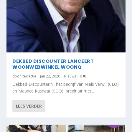
DEKBED DISCOUNTER LANCEERT
WOONWEBWINKEL WOONQ
door
Redactie
|
jan 22, 2020
|
Nieuws
|
0
Dekbed-Discounter.nl, het bedrijf van Niels Verwij (CEO)
en Maurice Rustwat (COO), breidt uit met...
LEES VERDER