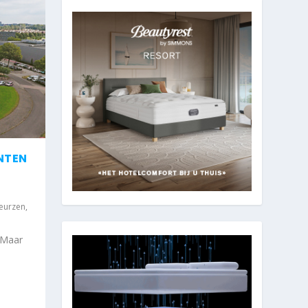
NTEN
eurzen
,
 Maar