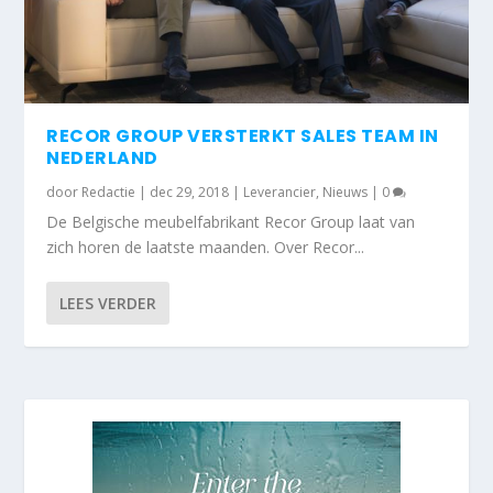
RECOR GROUP VERSTERKT SALES TEAM IN
NEDERLAND
door
Redactie
|
dec 29, 2018
|
Leverancier
,
Nieuws
|
0
De Belgische meubelfabrikant Recor Group laat van
zich horen de laatste maanden. Over Recor...
LEES VERDER