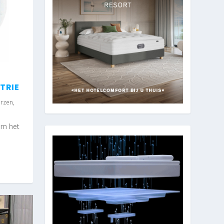
TRIE
rzen
,
om het