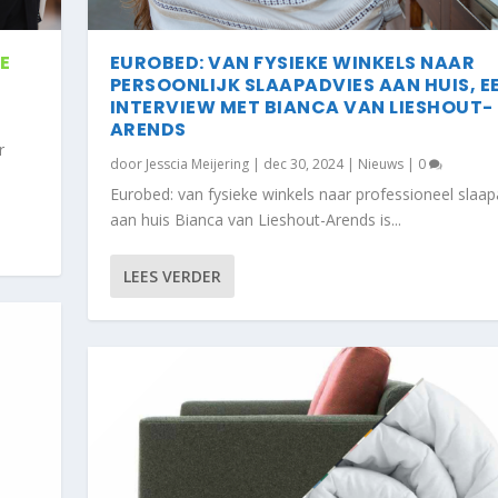
E
EUROBED: VAN FYSIEKE WINKELS NAAR
PERSOONLIJK SLAAPADVIES AAN HUIS, E
INTERVIEW MET BIANCA VAN LIESHOUT-
ARENDS
r
door
Jesscia Meijering
|
dec 30, 2024
|
Nieuws
|
0
Eurobed: van fysieke winkels naar professioneel slaap
aan huis Bianca van Lieshout-Arends is...
LEES VERDER