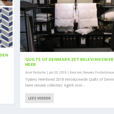
NDEN
QUILTS OF DENMARK ZET BELEVINGSWER
NEER
door
Redactie
|
jan 20, 2018
|
Beurzen
,
Nieuws
,
Productnieu
Tijdens Heimtextil 2018 introduceerde Quilts of Denm
twee nieuwe collecties. Agent voor...
LEES VERDER