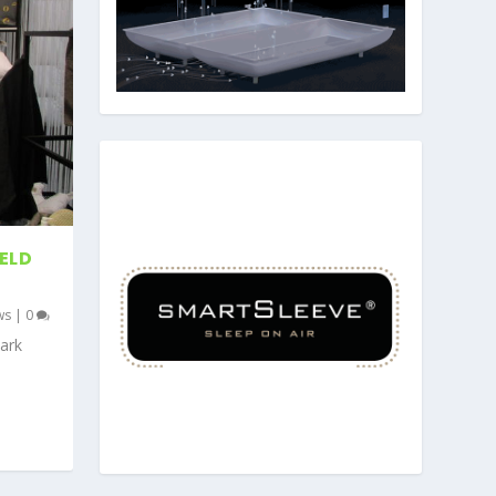
ELD
ws
|
0
ark