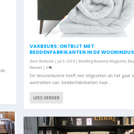
VAKBEURS: ONTBIJT MET
BEDDENFABRIKANTEN IN DE WOONINDUS
door
Redactie
|
jul 3, 2019
|
Bedding Business Magazine
,
Beu
Nieuws
|
0
 de
De Woonindustrie heeft niet stilgezeten als het gaat 
aantrekken van beddenfabrikanten naar...
LEES VERDER