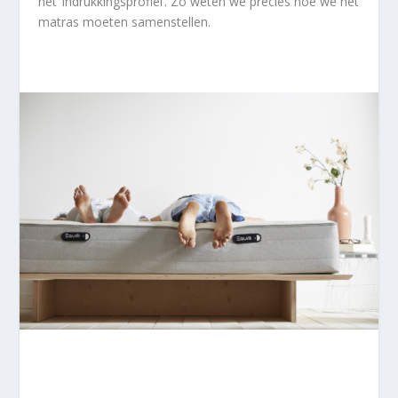
het ‘indrukkingsprofiel’. Zo weten we precies hoe we het
matras moeten samenstellen.