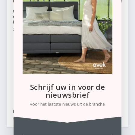
Wiemann presenteert het nieuwe
schuifdeurkastensysteem PHOENIX tijdens
inkoopdagen Meubelhart Beusichem
28 januari 2025
Schrijf uw in voor de
nieuwsbrief
Voor het laatste nieuws uit de branche
Beter Bed biedt ‘matras voor het leven’
19 december 2018