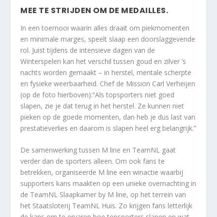
MEE TE STRIJDEN OM DE MEDAILLES.
In een toernooi waarin alles draait om piekmomenten
en minimale marges, speelt slaap een doorslaggevende
rol. Juist tijdens de intensieve dagen van de
Winterspelen kan het verschil tussen goud en zilver ’s
nachts worden gemaakt – in herstel, mentale scherpte
en fysieke weerbaarheid. Chef de Mission Carl Verheijen
(op de foto hierboven):“Als topsporters niet goed
slapen, zie je dat terug in het herstel. Ze kunnen niet
pieken op de goede momenten, dan heb je dus last van
prestatieverlies en daarom is slapen heel erg belangrijk.”
De samenwerking tussen M line en TeamNL gaat
verder dan de sporters alleen. Om ook fans te
betrekken, organiseerde M line een winactie waarbij
supporters kans maakten op een unieke overnachting in
de TeamNL Slaapkamer by M line, op het terrein van
het Staatsloterij TeamNL Huis. Zo krijgen fans letterlijk
de kans om te ervaren hoe topsporters slapen en wat