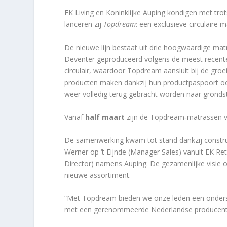
EK Living en Koninklijke Auping kondigen met tr
lanceren zij
Topdream
: een exclusieve circulaire 
De nieuwe lijn bestaat uit drie hoogwaardige ma
Deventer geproduceerd volgens de meest recent
circulair, waardoor Topdream aansluit bij de gro
producten maken dankzij hun productpaspoort oo
weer volledig terug gebracht worden naar gronds
Vanaf
half maart
zijn de Topdream‑matrassen ver
De samenwerking kwam tot stand dankzij constr
Werner op ‘t Eijnde (Manager Sales) vanuit EK Re
Director) namens Auping. De gezamenlijke visie o
nieuwe assortiment.
“Met Topdream bieden we onze leden een onders
met een gerenommeerde Nederlandse producent,”