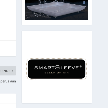
GENDE
uperus aan