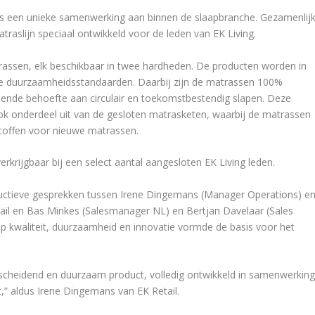
ots een unieke samenwerking aan binnen de slaapbranche. Gezamenlij
matraslijn speciaal ontwikkeld voor de leden van EK Living.
trassen, elk beschikbaar in twee hardheden. De producten worden in
e duurzaamheidsstandaarden. Daarbij zijn de matrassen 100%
eiende behoefte aan circulair en toekomstbestendig slapen. Deze
k onderdeel uit van de gesloten matrasketen, waarbij de matrassen
toffen voor nieuwe matrassen.
krijgbaar bij een select aantal aangesloten EK Living leden.
uctieve gesprekken tussen Irene Dingemans (Manager Operations) e
tail en Bas Minkes (Salesmanager NL) en Bertjan Davelaar (Sales
p kwaliteit, duurzaamheid en innovatie vormde de basis voor het
cheidend en duurzaam product, volledig ontwikkeld in samenwerkin
 aldus Irene Dingemans van EK Retail.