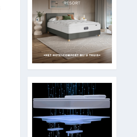
k
n
g