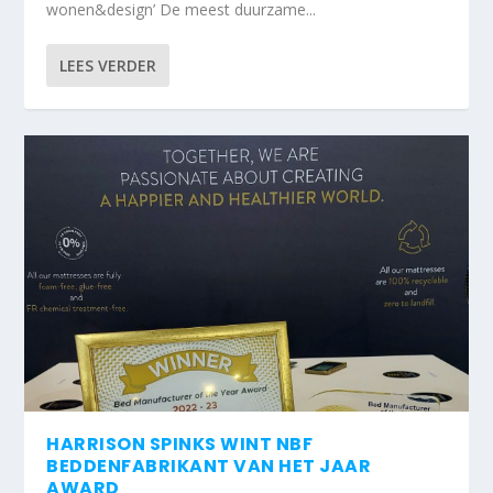
wonen&design’ De meest duurzame...
LEES VERDER
HARRISON SPINKS WINT NBF
BEDDENFABRIKANT VAN HET JAAR
AWARD