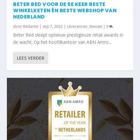
BETER BED VOOR DE 5E KEER BESTE
WINKELKETEN ÉN BESTE WEBSHOP VAN
NEDERLAND
door
Redactie
|
sep 7, 2022
|
Leverancier
,
Nieuws
|
0
Beter Bed sleept opnieuw prestigieuze retail awards in
de wacht. Op het hoofdkantoor van ABN Amro...
LEES VERDER