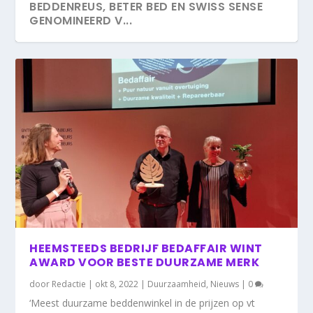
BEDDENREUS, BETER BED EN SWISS SENSE
GENOMINEERD V...
HEEMSTEEDS BEDRIJF BEDAFFAIR WINT
AWARD VOOR BESTE DUURZAME MERK
door
Redactie
|
okt 8, 2022
|
Duurzaamheid
,
Nieuws
|
0
‘Meest duurzame beddenwinkel in de prijzen op vt