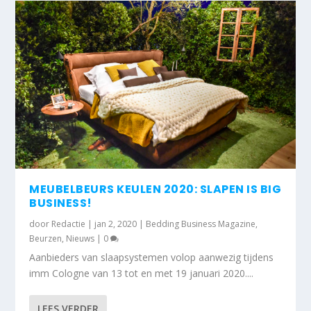
MEUBELBEURS KEULEN 2020: SLAPEN IS BIG
BUSINESS!
door
Redactie
|
jan 2, 2020
|
Bedding Business Magazine
,
Beurzen
,
Nieuws
|
0
Aanbieders van slaapsystemen volop aanwezig tijdens
imm Cologne van 13 tot en met 19 januari 2020....
LEES VERDER