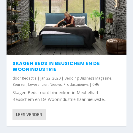
SKAGEN BEDS IN BEUSICHEM EN DE
WOONINDUSTRIE
door
Redactie
|
jan 22, 2020
|
Bedding Business Magazine
,
Beurzen
,
Leverancier
,
Nieuws
,
Productnieuws
|
0
Skagen Beds toont binnenkort in Meubelhart
Beusichem en De Woonindustrie haar nieuwste...
LEES VERDER