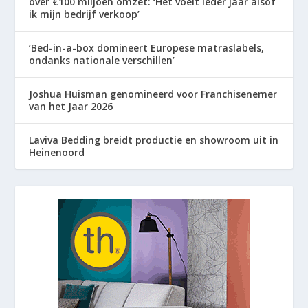
over €100 miljoen omzet: ‘Het voelt ieder jaar alsof
ik mijn bedrijf verkoop’
‘Bed-in-a-box domineert Europese matraslabels,
ondanks nationale verschillen’
Joshua Huisman genomineerd voor Franchisenemer
van het Jaar 2026
Laviva Bedding breidt productie en showroom uit in
Heinenoord