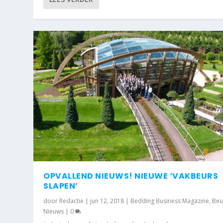
OPVALLEND NIEUWS! NIEUWE ‘VAKBEURS
SLAPEN’
door
Redactie
|
jun 12, 2018
|
Bedding Business Magazine
,
Beu
Nieuws
|
0