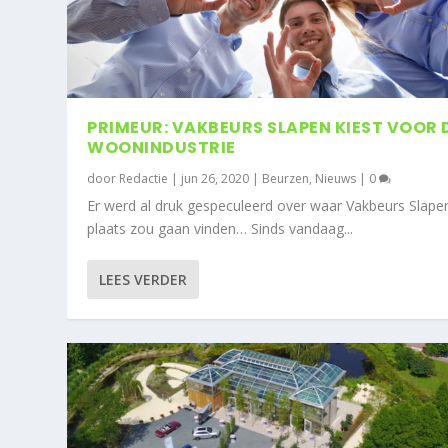
PRIMEUR: VAKBEURS SLAPEN KIEST VOOR 
WOONINDUSTRIE
door
Redactie
|
jun 26, 2020
|
Beurzen
,
Nieuws
|
0
Er werd al druk gespeculeerd over waar Vakbeurs Slape
plaats zou gaan vinden… Sinds vandaag...
LEES VERDER