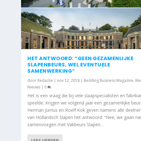
HET ANTWOORD: “GEEN GEZAMENLIJKE
SLAPENBEURS, WEL EVENTUELE
SAMENWERKING”
door
Redactie
|
nov 12, 2018
|
Bedding Business Magazine
,
Be
Nieuws
|
0
Het is een vraag die bij vele slaapspecialisten en fabrik
speelde; Krijgen we volgend jaar een gezamenlijke beur
Herman Jurrius en Roelf Kok geven namens alle deelne
van Hollandsch Slapen het antwoord: “Nee, we gaan nie
samenvoegen met Vakbeurs Slapen…
LEES VERDER