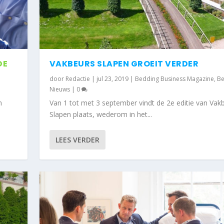
DE
VAKBEURS SLAPEN GROEIT VERDER
door
Redactie
|
jul 23, 2019
|
Bedding Business Magazine
,
Be
Nieuws
|
0
n
Van 1 tot met 3 september vindt de 2e editie van Vak
Slapen plaats, wederom in het...
LEES VERDER