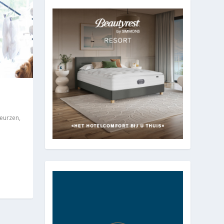
eurzen
,