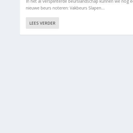
In het al versplinterde beurslandschap kunnen we nog 
nieuwe beurs noteren: Vakbeurs Slapen....
LEES VERDER