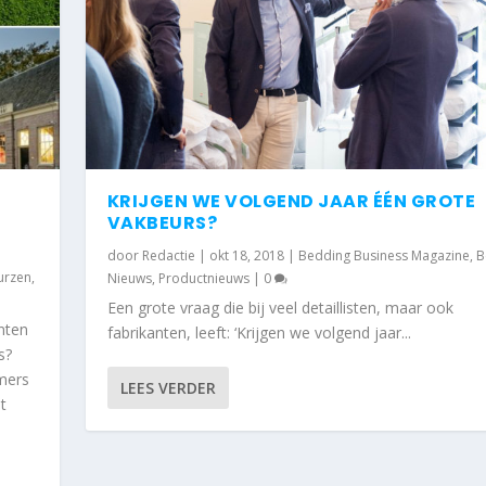
KRIJGEN WE VOLGEND JAAR ÉÉN GROTE
VAKBEURS?
door
Redactie
|
okt 18, 2018
|
Bedding Business Magazine
,
B
urzen
,
Nieuws
,
Productnieuws
|
0
Een grote vraag die bij veel detaillisten, maar ook
anten
fabrikanten, leeft: ‘Krijgen we volgend jaar...
s?
mers
LEES VERDER
t