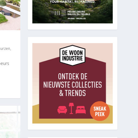
urzen
,
beurs